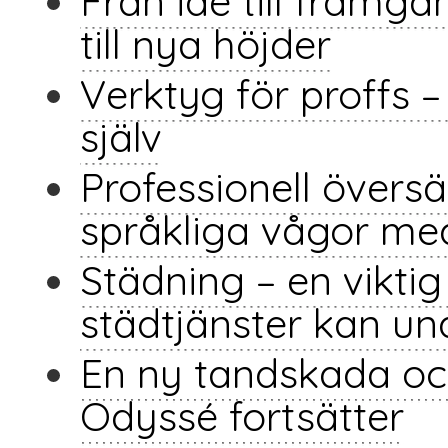
Från idé till framgå
till nya höjder
Verktyg för proffs – t
själv
Professionell översä
språkliga vågor me
Städning – en vikti
städtjänster kan un
En ny tandskada oc
Odyssé fortsätter