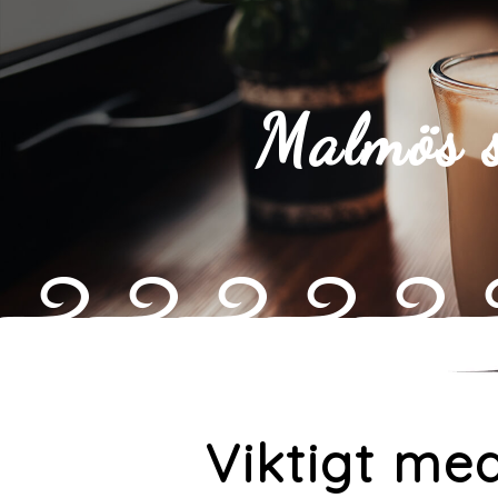
Malmös s
Viktigt me