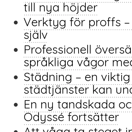
till nya höjder
Verktyg för proffs – t
själv
Professionell översä
språkliga vågor me
Städning – en vikti
städtjänster kan un
En ny tandskada oc
Odyssé fortsätter
Att våga ta steget i